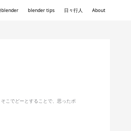
lender
blender tips
日々行人
About
。そこでどーとすることで、思ったポ