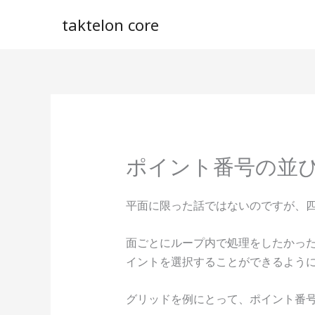
内
taktelon core
容
を
ス
キ
ッ
プ
ポイント番号の並
平面に限った話ではないのですが、
面ごとにループ内で処理をしたかっ
イントを選択することができるよう
グリッドを例にとって、ポイント番