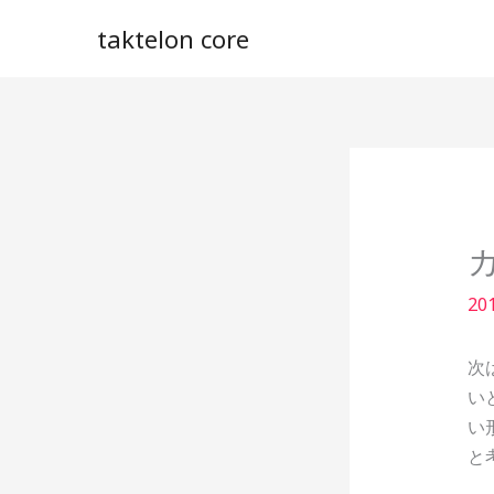
内
taktelon core
容
を
ス
キ
ッ
プ
20
次
い
い
と