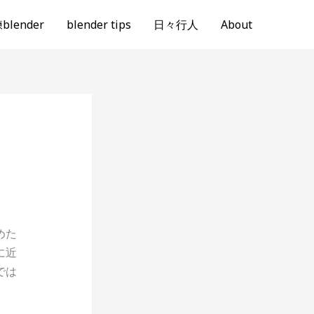
lender
blender tips
日々行人
About
めた
に近
では