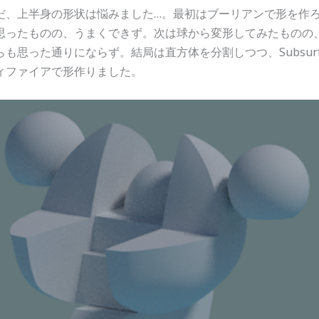
だ、上半身の形状は悩みました…。最初はブーリアンで形を作
思ったものの、うまくできず。次は球から変形してみたものの
らも思った通りにならず。結局は直方体を分割しつつ、Subsur
ィファイアで形作りました。