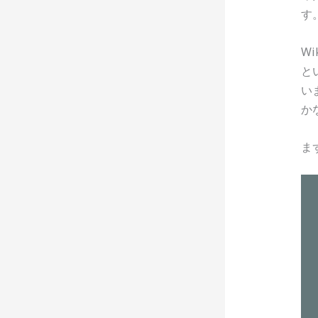
す
W
と
い
か
ま