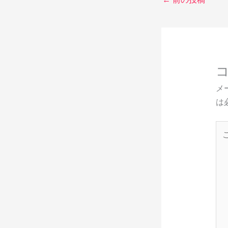
メ
は
こ
こ
に
入
力