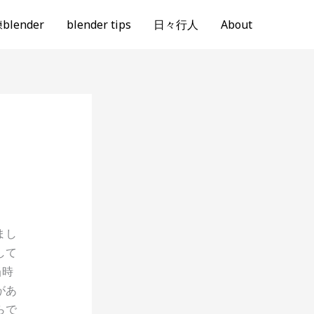
lender
blender tips
日々行人
About
まし
して
当時
があ
らで