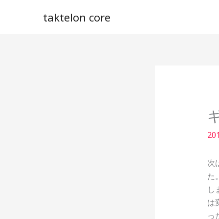
内
taktelon core
容
を
ス
キ
ッ
プ
20
次
た
し
は
っ