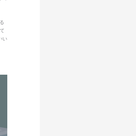
ある
て
いい