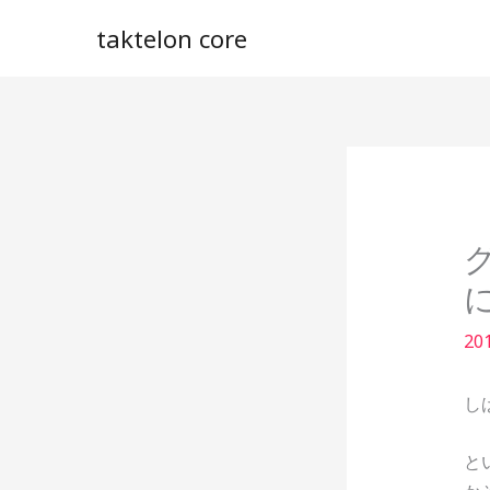
内
taktelon core
容
を
ス
キ
ッ
プ
20
し
と