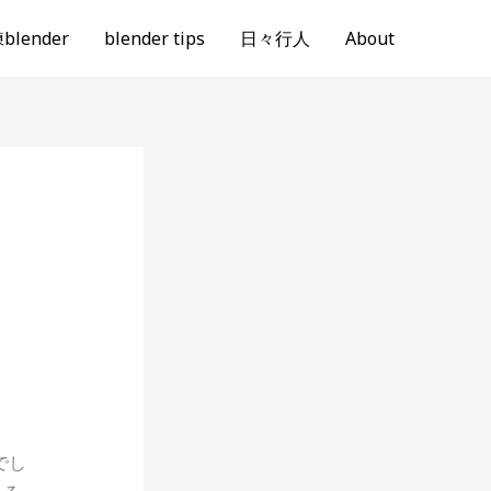
lender
blender tips
日々行人
About
でし