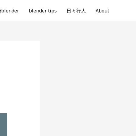
lender
blender tips
日々行人
About