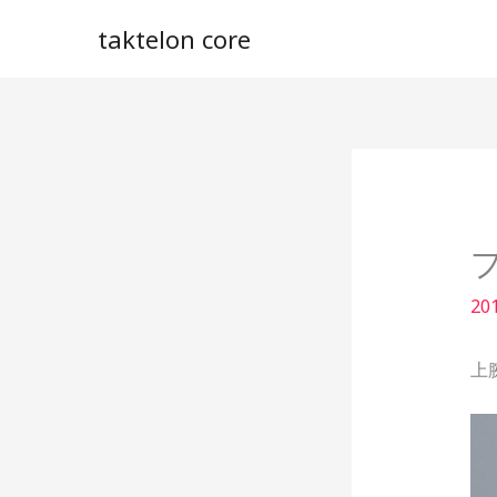
内
taktelon core
容
を
ス
キ
ッ
プ
20
上