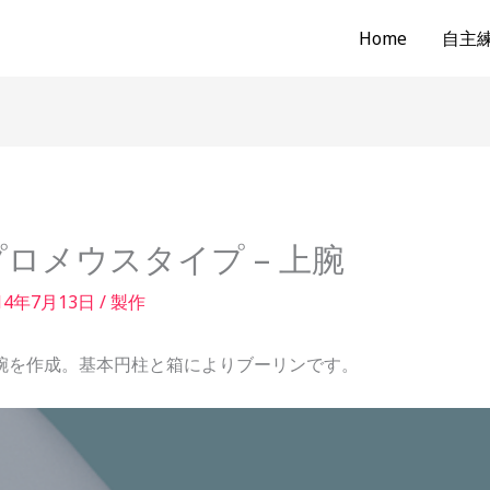
Home
自主練b
プロメウスタイプ – 上腕
14年7月13日
/
製作
腕を作成。基本円柱と箱によりブーリンです。