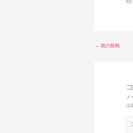
続
←
前の投稿
メ
は
こ
こ