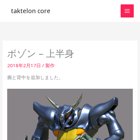
内
taktelon core
容
を
ス
キ
ッ
ボゾン – 上半身
プ
2018年2月17日
/
製作
腕と背中を追加しました。