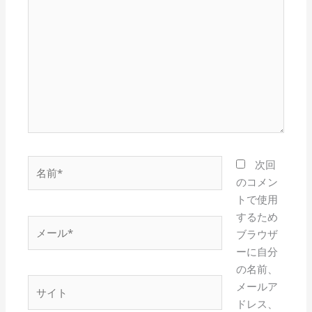
こ
に
入
力…
名
次回
前
のコメン
*
トで使用
するため
メ
ブラウザ
ー
ーに自分
ル
の名前、
*
サ
メールア
イ
ドレス、