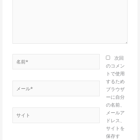
入
力…
名
次回
前
のコメン
*
トで使用
するため
メ
ブラウザ
ー
ーに自分
ル
の名前、
*
サ
メールア
イ
ドレス、
ト
サイトを
保存す