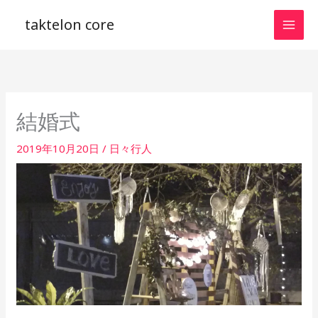
内
taktelon core
容
を
ス
キ
ッ
結婚式
プ
2019年10月20日
/
日々行人