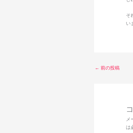
そ
い
←
前の投稿
メ
は