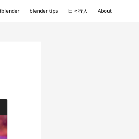
lender
blender tips
日々行人
About