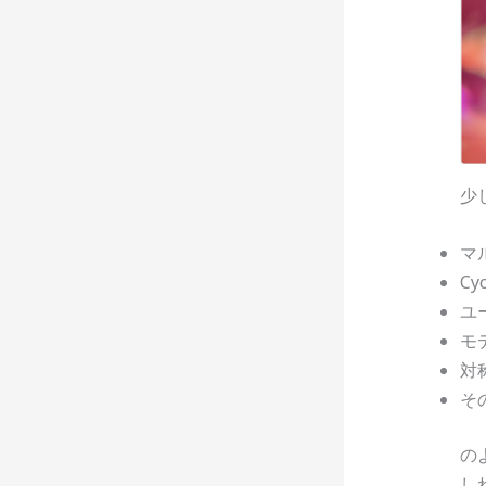
少
マ
C
ユ
モ
対
そ
の
し