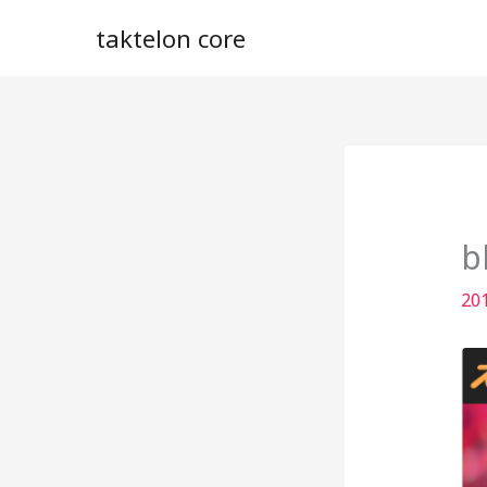
内
taktelon core
容
を
ス
キ
ッ
プ
b
20