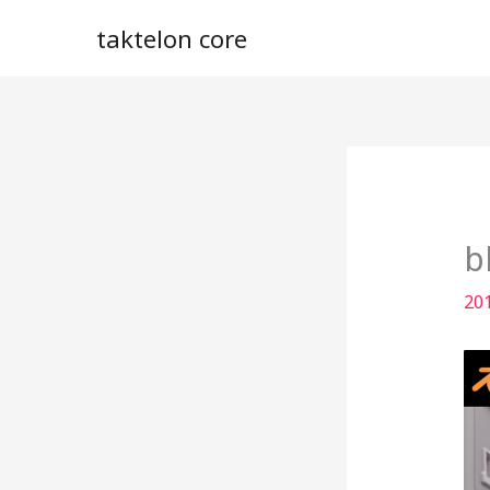
内
taktelon core
容
を
ス
キ
ッ
プ
b
20