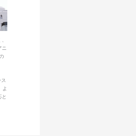
く、
アニ
の
ンス
、よ
応と