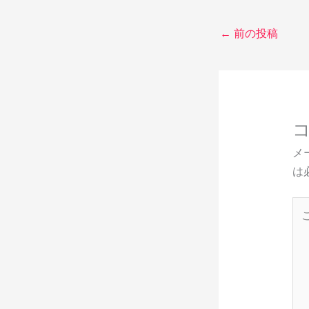
←
前の投稿
メ
は
こ
こ
に
入
力