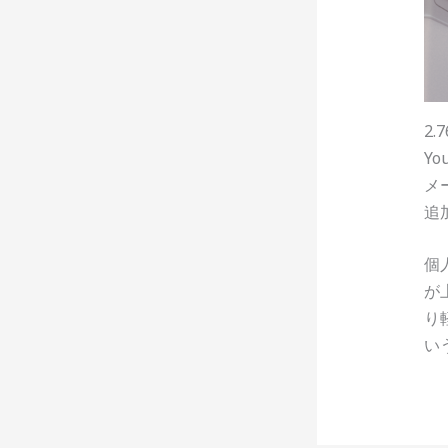
2
Y
メ
追
個
が
り
い