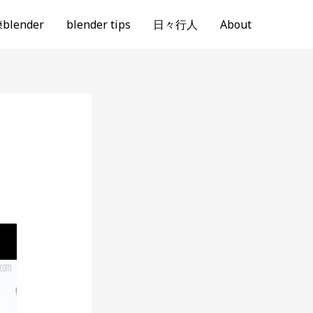
lender
blender tips
日々行人
About