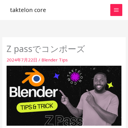
内
taktelon core
容
を
ス
キ
ッ
Z passでコンポーズ
プ
2024年7月22日
/
Blender Tips