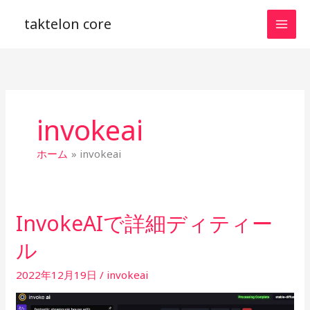
内
taktelon core
容
を
ス
キ
ッ
プ
invokeai
ホーム
invokeai
InvokeAIで詳細ディティー
InvokeAI
で
ル
詳
細
2022年12月19日
/
invokeai
デ
ィ