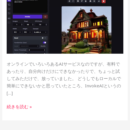
テ
ィ
ー
ル
オンラインでいろいろあるAIサービスなのですが、有料で
あったり、自分向けだけにできなかったりで、ちょっと試
してみただけで、放っていました。 どうしでもローカルで
簡単にできないかと思っていたところ、InvokeAIというの
[…]
続きを読む »