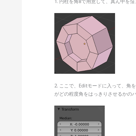
1. 円柱を角8で用意して、真ん中を
2. ここで、Editモードに入って、角をは
がどの程度角をはっきりさせるかの