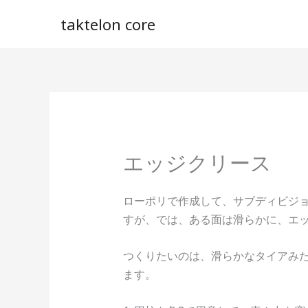
内
taktelon core
容
を
ス
キ
ッ
プ
エッジクリース
ローポリで作成して、サブディビジ
すが、では、ある面は滑らかに、エ
つくりたいのは、滑らかなタイアみ
ます。