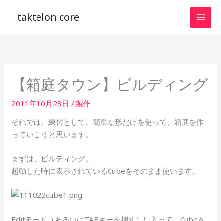
内
taktelon core
容
を
ス
キ
ッ
【箱庭タウン】ビルディング
プ
2011年10月23日
/
製作
それでは、練習として、簡単な形だけを使って、箱庭を作
っていこうと思います。
まずは、ビルディング。
起動した時に表示されているCubeをそのまま使います。
Editモード（あるいはTABキーを押す）に入って、Cubeを