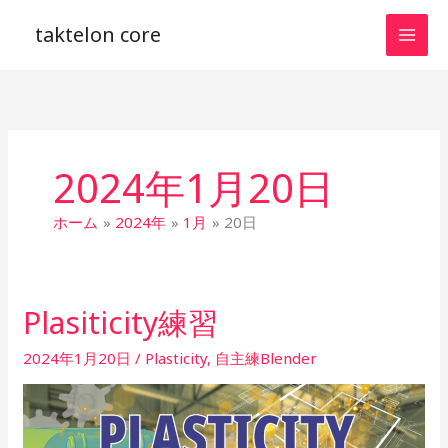
内
taktelon core
容
を
ス
キ
ッ
プ
2024年1月20日
ホーム
2024年
1月
20日
Plasiticity練習
Plasiticity
練
2024年1月20日
/
Plasticity
,
自主練Blender
習