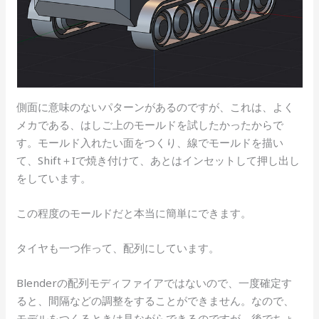
側面に意味のないパターンがあるのですが、これは、よく
メカである、はしご上のモールドを試したかったからで
す。モールド入れたい面をつくり、線でモールドを描い
て、Shift＋Iで焼き付けて、あとはインセットして押し出し
をしています。
この程度のモールドだと本当に簡単にできます。
タイヤも一つ作って、配列にしています。
Blenderの配列モディファイアではないので、一度確定す
ると、間隔などの調整をすることができません。なので、
モデルをつくるときは見ながらできるのですが、後でちょ