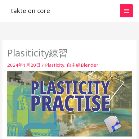
内
taktelon core
容
を
ス
キ
ッ
Plasiticity練習
プ
2024年1月20日
/
Plasticity
,
自主練Blender