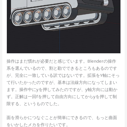
操作はまだ慣れが必要だと感じています。Blenderの操作
系を選んでいるので、割と勘でできるところもあるのです
が、完全に一致している訳ではないです。拡張をY軸にそっ
て行いたかったのですが、基本は法線方向になってしまい
ます。操作中にyを押してみたのですが、y軸方向には動か
ず。正解は一回fを押して自由方向にしてからyを押して制
限する、というものでした。
面を滑らかにつなぐことが簡単にできるので、もっと曲面
をいかしたメカを作りたいです。