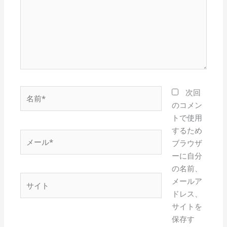
力…
名
次回
前
のコメン
*
トで使用
するため
メ
ブラウザ
ー
ーに自分
ル
の名前、
*
サ
メールア
イ
ドレス、
ト
サイトを
保存す