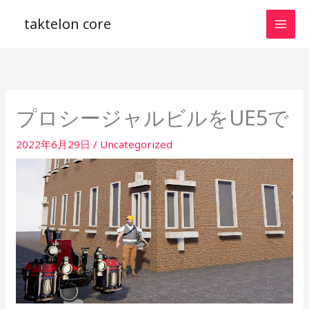
内
taktelon core
容
を
ス
キ
ッ
プロシージャルビルをUE5で
プ
2022年6月29日
/
Uncategorized