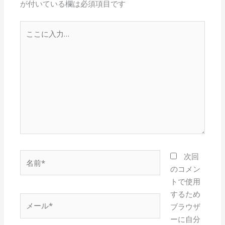
が付いている欄は必須項目です
こ
こ
に
入
力…
名
次回
前
のコメン
*
トで使用
するため
メ
ブラウザ
ー
ーに自分
ル