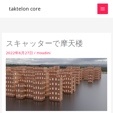
内
taktelon core
容
を
ス
キ
ッ
スキャッターで摩天楼
プ
2022年6月27日
/
Houdini