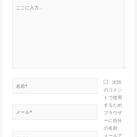
こ
こ
に
入
力…
名
次回
前
のコメン
*
トで使用
するため
メ
ブラウザ
ー
ーに自分
ル
の名前、
*
サ
メールア