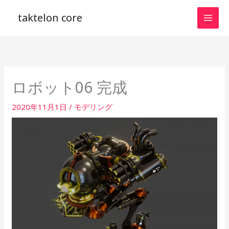
内
taktelon core
容
を
ス
キ
ッ
ロボット06 完成
プ
2020年11月1日
/
モデリング