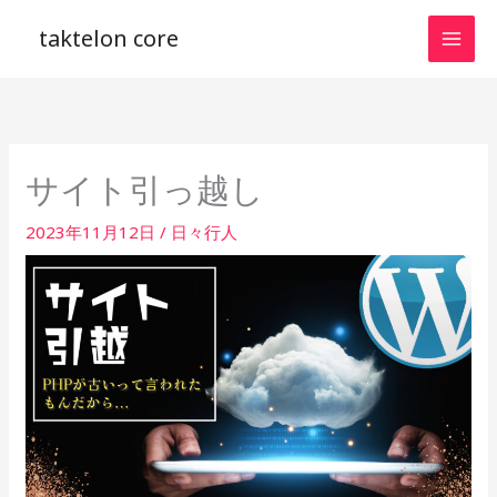
内
taktelon core
容
を
ス
キ
ッ
サイト引っ越し
プ
2023年11月12日
/
日々行人