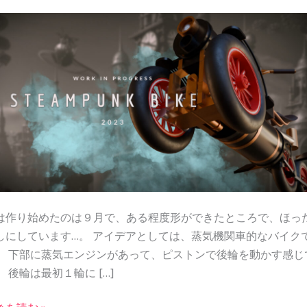
は作り始めたのは９月で、ある程度形ができたところで、ほっ
しにしています…。 アイデアとしては、蒸気機関車的なバイク
。 下部に蒸気エンジンがあって、ピストンで後輪を動かす感じ
。 後輪は最初１輪に […]