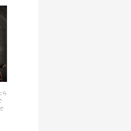
たら
で
で