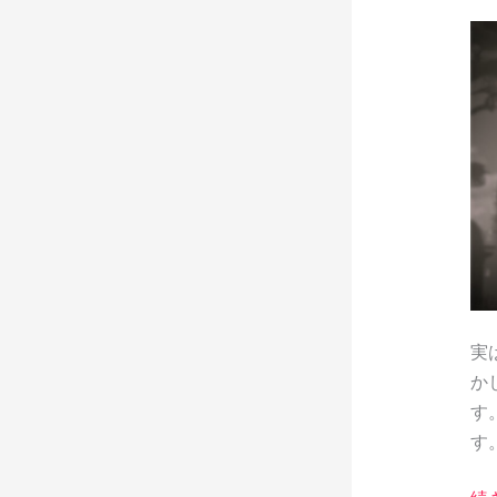
ム
パ
ン
ク
バ
イ
ク
–
デ
ザ
イ
実
ン
か
す
す