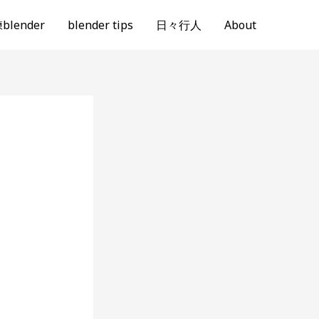
lender
blender tips
日々行人
About