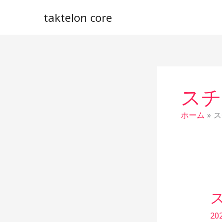
内
taktelon core
容
を
ス
キ
ッ
プ
スチ
ホーム
ス
ス
チ
20
ー