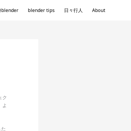
lender
blender tips
日々行人
About
ェク
、よ
した