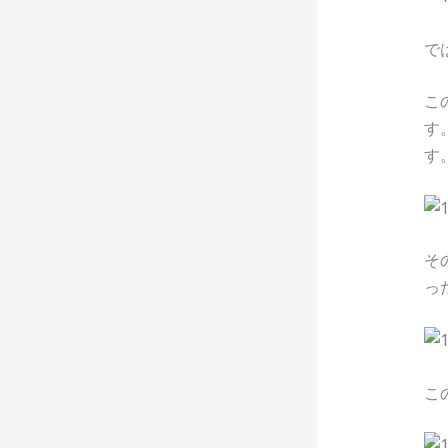
で
こ
す
す
そ
っ
こ