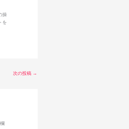
の操
トを
次の投稿
→
欄