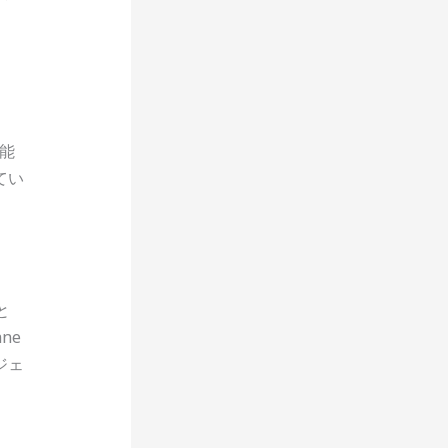
可能
てい
と
ne
ジェ