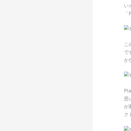
い
「
こ
で
か
P
思
が
ク