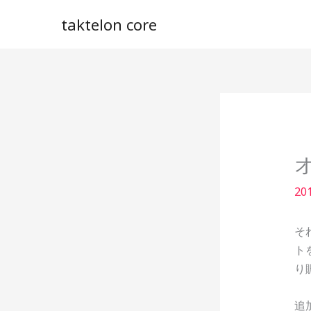
内
taktelon core
容
を
ス
キ
ッ
プ
20
そ
ト
り
追