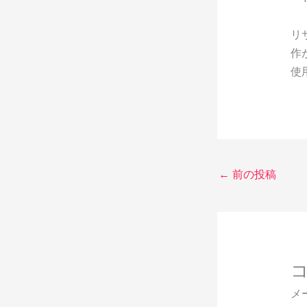
リ
作
使
←
前の投稿
メ