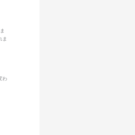
ま
れま
変わ